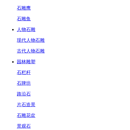
石雕鹰
石雕鱼
人物石雕
现代人物石雕
古代人物石雕
园林雕塑
石栏杆
石牌坊
路沿石
片石造景
石雕花盆
景观石