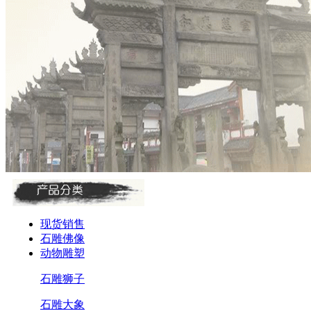
现货销售
石雕佛像
动物雕塑
石雕狮子
石雕大象