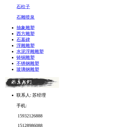
石柱子
石雕喷泉
抽象雕塑
西方雕塑
石墓碑
浮雕雕塑
水泥浮雕雕塑
铸铜雕塑
不锈钢雕塑
玻璃钢雕塑
联系人: 苏经理
手机:
15932126888
15128986088