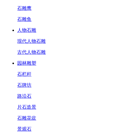
石雕鹰
石雕鱼
人物石雕
现代人物石雕
古代人物石雕
园林雕塑
石栏杆
石牌坊
路沿石
片石造景
石雕花盆
景观石