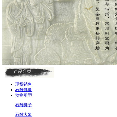
现货销售
石雕佛像
动物雕塑
石雕狮子
石雕大象