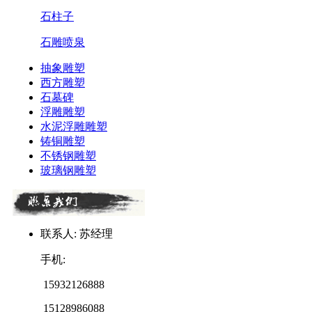
石柱子
石雕喷泉
抽象雕塑
西方雕塑
石墓碑
浮雕雕塑
水泥浮雕雕塑
铸铜雕塑
不锈钢雕塑
玻璃钢雕塑
联系人: 苏经理
手机:
15932126888
15128986088