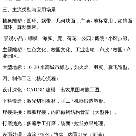
三、主流类型与应用场景
抽象雕塑：圆环、飘带、几何块面，广场 / 地标常用，如镜面
圆环、舞动飘带。
景观小品：蝴蝶、海豚、鹿、荷花，公园 / 庭院 / 小区点缀。
主题雕塑：红色文化、校园文化、工业齿轮，市政 / 校园 / 产
业园区。
大型地标：10–30 米高城市标志，如火焰、羽翼、腾飞造型。
四、制作工艺（核心流程）
设计深化：CAD/3D 建模，出效果图与施工图。
下料锻造：激光切割板材，手工 / 机器锻造塑形。
焊接拼接：氩弧焊接，内部做钢结构骨架（大型件）。
打磨抛光：多遍手工打磨，镜面 / 拉丝效果处理。
表面处理：喷涂 / 镀色 / 防腐，内置灯光（可选）。