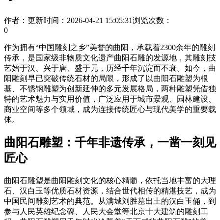
作者：
更新时间：2026-04-21 15:05:31
浏览次数：
0
作为拥有“中国雕刻之乡”美誉的曲阳，承载着2300余年的雕刻
传承，是国家级非物质文化遗产曲阳石雕的发源地，其雕刻技
艺始于汉、兴于唐、盛于元，历经千年沉淀而不衰。如今，曲
阳雕刻早已突破传统石材的局限，形成了以曲阳石雕塑为根
基、不锈钢雕塑为创新延伸的多元发展格局，两种雕塑凭借独
特的艺术魅力与实用价值，广泛应用于城市景观、园林建设、
商业空间等多个领域，成为连接传统匠心与现代美学的重要载
体。
曲阳石雕塑：千年非遗传承，一凿一刻见
匠心
曲阳石雕塑是曲阳雕刻文化的核心精髓，依托当地丰富的大理
石、汉白玉等优质石材资源，结合世代相传的精湛技艺，成为
中国民间雕刻艺术的典范。从满城刘胜墓出土的汉白玉俑，到
参与人民英雄纪念碑、人民大会堂等北京十大建筑的雕刻工