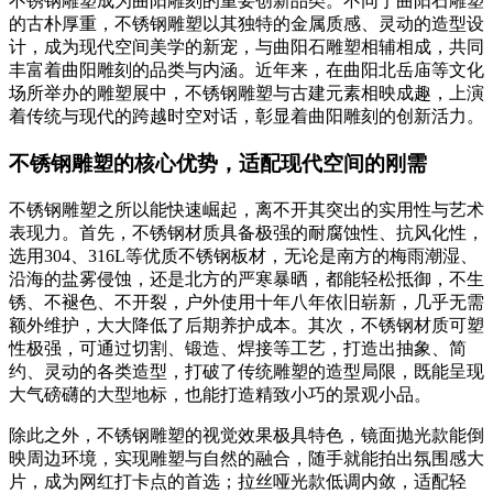
不锈钢雕塑成为曲阳雕刻的重要创新品类。不同于曲阳石雕塑
的古朴厚重，不锈钢雕塑以其独特的金属质感、灵动的造型设
计，成为现代空间美学的新宠，与曲阳石雕塑相辅相成，共同
丰富着曲阳雕刻的品类与内涵。近年来，在曲阳北岳庙等文化
场所举办的雕塑展中，不锈钢雕塑与古建元素相映成趣，上演
着传统与现代的跨越时空对话，彰显着曲阳雕刻的创新活力。
不锈钢雕塑的核心优势，适配现代空间的刚需
不锈钢雕塑之所以能快速崛起，离不开其突出的实用性与艺术
表现力。首先，不锈钢材质具备极强的耐腐蚀性、抗风化性，
选用304、316L等优质不锈钢板材，无论是南方的梅雨潮湿、
沿海的盐雾侵蚀，还是北方的严寒暴晒，都能轻松抵御，不生
锈、不褪色、不开裂，户外使用十年八年依旧崭新，几乎无需
额外维护，大大降低了后期养护成本。其次，不锈钢材质可塑
性极强，可通过切割、锻造、焊接等工艺，打造出抽象、简
约、灵动的各类造型，打破了传统雕塑的造型局限，既能呈现
大气磅礴的大型地标，也能打造精致小巧的景观小品。
除此之外，不锈钢雕塑的视觉效果极具特色，镜面抛光款能倒
映周边环境，实现雕塑与自然的融合，随手就能拍出氛围感大
片，成为网红打卡点的首选；拉丝哑光款低调内敛，适配轻