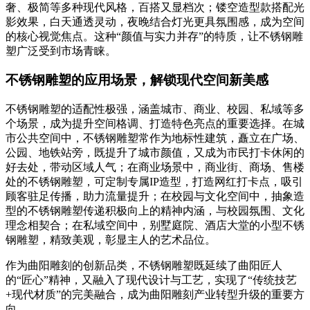
奢、极简等多种现代风格，百搭又显档次；镂空造型款搭配光
影效果，白天通透灵动，夜晚结合灯光更具氛围感，成为空间
的核心视觉焦点。这种“颜值与实力并存”的特质，让不锈钢雕
塑广泛受到市场青睐。
不锈钢雕塑的应用场景，解锁现代空间新美感
不锈钢雕塑的适配性极强，涵盖城市、商业、校园、私域等多
个场景，成为提升空间格调、打造特色亮点的重要选择。在城
市公共空间中，不锈钢雕塑常作为地标性建筑，矗立在广场、
公园、地铁站旁，既提升了城市颜值，又成为市民打卡休闲的
好去处，带动区域人气；在商业场景中，商业街、商场、售楼
处的不锈钢雕塑，可定制专属IP造型，打造网红打卡点，吸引
顾客驻足传播，助力流量提升；在校园与文化空间中，抽象造
型的不锈钢雕塑传递积极向上的精神内涵，与校园氛围、文化
理念相契合；在私域空间中，别墅庭院、酒店大堂的小型不锈
钢雕塑，精致美观，彰显主人的艺术品位。
作为曲阳雕刻的创新品类，不锈钢雕塑既延续了曲阳匠人
的“匠心”精神，又融入了现代设计与工艺，实现了“传统技艺
+现代材质”的完美融合，成为曲阳雕刻产业转型升级的重要方
向。