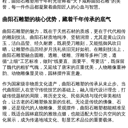
程，曲阳石雕塑用千年时光诠释着“天下咸称曲阳石雕”的美
誉，每一件作品都凝聚着曲阳匠人的心血与智慧。
曲阳石雕塑的核心优势，藏着千年传承的底气
曲阳石雕塑的魅力，既在于天然石材的质感，更在于代代相传
的雕刻技法。曲阳石材质地纯净、坚韧润滑，尤其是黄山汉白
玉，洁白晶莹、经久耐磨，既易受刀雕刻，又能抵御风吹日
晒，让雕塑作品历经岁月洗礼依旧完好如初。在雕刻技法上，
曲阳石雕塑融合圆雕、透雕、镂雕、浮雕等多种门类，遵
循“上细”工艺标准，做到“线要直、面要平、弯要活”，既保留
了魏代的粗犷气魄，又延续了唐宋的庄重优美，人物雕像重神
韵、动物雕像显灵动，园林摆件富意趣。
作为国家级非物质文化遗产，曲阳石雕塑的传承从未止步。当
代曲阳匠人在坚守传统技艺的基础上，融入现代设计理念，打
破传统题材的局限，将历史文化、民俗风情与现代审美相结
合，让古老的石雕塑焕发新的生机。无论是传统的佛像、石
狮，还是现代的人物雕像、景观摆件，曲阳石雕塑都能精准呈
现，既适合园林庭院的雅致点缀，也能适配大型公共空间的文
化展示，成为传递地域文化、彰显艺术品位的重要载体。