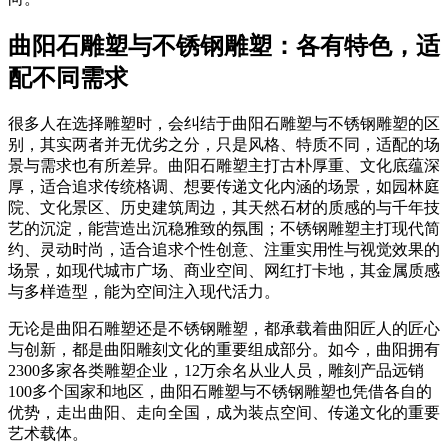
曲阳石雕塑与不锈钢雕塑：各有特色，适
配不同需求
很多人在选择雕塑时，会纠结于曲阳石雕塑与不锈钢雕塑的区
别，其实两者并无优劣之分，只是风格、特质不同，适配的场
景与需求也有所差异。曲阳石雕塑主打古朴厚重、文化底蕴深
厚，适合追求传统格调、想要传递文化内涵的场景，如园林庭
院、文化景区、历史建筑周边，其天然石材的质感的与千年技
艺的沉淀，能营造出沉稳雅致的氛围；不锈钢雕塑主打现代简
约、灵动时尚，适合追求个性创意、注重实用性与视觉效果的
场景，如现代城市广场、商业空间、网红打卡地，其金属质感
与多样造型，能为空间注入现代活力。
无论是曲阳石雕塑还是不锈钢雕塑，都承载着曲阳匠人的匠心
与创新，都是曲阳雕刻文化的重要组成部分。如今，曲阳拥有
2300多家各类雕塑企业，12万余名从业人员，雕刻产品远销
100多个国家和地区，曲阳石雕塑与不锈钢雕塑也凭借各自的
优势，走出曲阳、走向全国，成为装点空间、传递文化的重要
艺术载体。