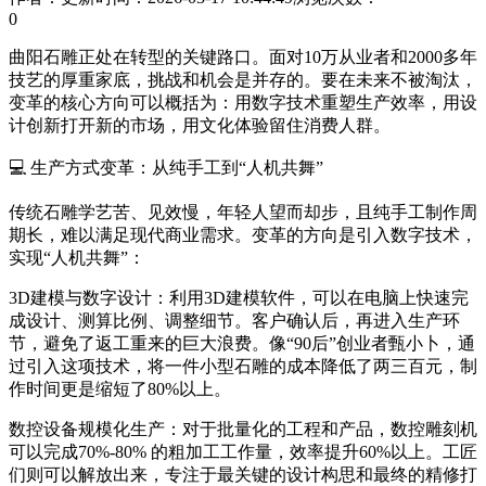
0
曲阳石雕正处在转型的关键路口。面对10万从业者和2000多年
技艺的厚重家底，挑战和机会是并存的。要在未来不被淘汰，
变革的核心方向可以概括为：用数字技术重塑生产效率，用设
计创新打开新的市场，用文化体验留住消费人群。
💻 生产方式变革：从纯手工到“人机共舞”
传统石雕学艺苦、见效慢，年轻人望而却步，且纯手工制作周
期长，难以满足现代商业需求。变革的方向是引入数字技术，
实现“人机共舞”：
3D建模与数字设计：利用3D建模软件，可以在电脑上快速完
成设计、测算比例、调整细节。客户确认后，再进入生产环
节，避免了返工重来的巨大浪费。像“90后”创业者甄小卜，通
过引入这项技术，将一件小型石雕的成本降低了两三百元，制
作时间更是缩短了80%以上。
数控设备规模化生产：对于批量化的工程和产品，数控雕刻机
可以完成70%-80% 的粗加工工作量，效率提升60%以上。工匠
们则可以解放出来，专注于最关键的设计构思和最终的精修打