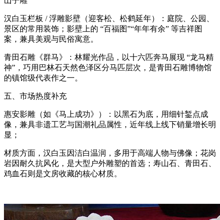
山子雕
汉白玉栏板 / 浮雕影壁（迎客松、松鹤延年）：庭院、公园、
景区的常用装饰；影壁上的 “百福图”“年年有余” 等吉祥图
案，兼具美观与民俗寓意。
青田石雕《群马》：林耀光作品，以十六匹奔马展现 “龙马精
神”，巧用巴林石天然色泽区分马匹层次，是青田石雕博物馆
的镇馆级代表作之一。
五、市场热度补充
惠安影雕（如《马上成功》）：以黑石为底，用细针錾点成
像，兼具非遗工艺与国潮礼品属性，近年线上线下销量增长明
显；
材质方面，汉白玉因洁白温润，多用于高端人物与佛像；花岗
岩因耐久抗风化，是大型户外雕塑的首选；寿山石、青田石、
鸡血石则是文房收藏的核心材质。