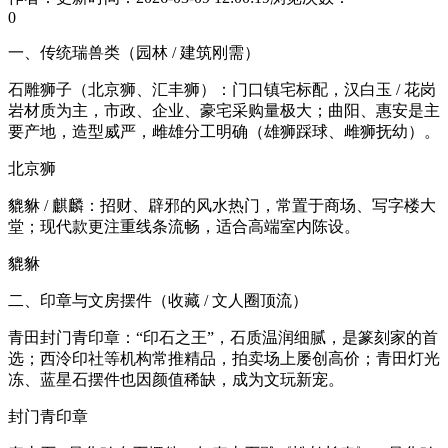
0
一、传统瑞兽类（园林 / 建筑刚需）
石雕狮子（北京狮、汇丰狮）：门口镇宅标配，汉白玉 / 花岗
岩材质为主，市政、企业、豪宅采购量极大；曲阳、惠安是主
要产地，造型威严，雌雄分工明确（雄狮踩球、雌狮抚幼）。
北京狮
貔貅 / 麒麟：招财、辟邪的风水热门，常置于商场、写字楼大
堂；现代款更注重线条流畅，适合高端室内陈设。
貔貅
二、印章与文房摆件（收藏 / 文人圈顶流）
青田封门青印章：“印石之王”，石质温润细腻，是篆刻家的首
选；西泠印社等机构常推精品，拍卖场上屡创高价；青田灯光
冻、蓝星石摆件也因颜值稀缺，成为文玩新宠。
封门青印章