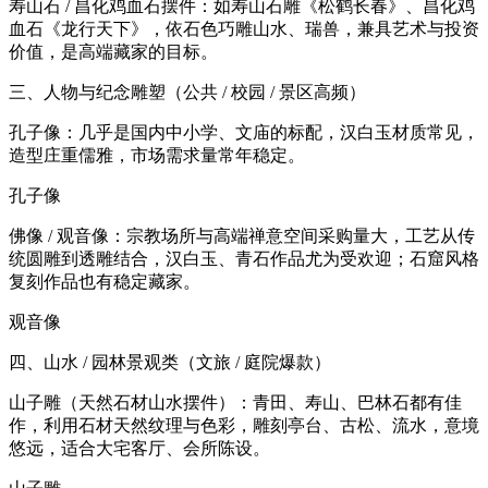
寿山石 / 昌化鸡血石摆件：如寿山石雕《松鹤长春》、昌化鸡
血石《龙行天下》，依石色巧雕山水、瑞兽，兼具艺术与投资
价值，是高端藏家的目标。
三、人物与纪念雕塑（公共 / 校园 / 景区高频）
孔子像：几乎是国内中小学、文庙的标配，汉白玉材质常见，
造型庄重儒雅，市场需求量常年稳定。
孔子像
佛像 / 观音像：宗教场所与高端禅意空间采购量大，工艺从传
统圆雕到透雕结合，汉白玉、青石作品尤为受欢迎；石窟风格
复刻作品也有稳定藏家。
观音像
四、山水 / 园林景观类（文旅 / 庭院爆款）
山子雕（天然石材山水摆件）：青田、寿山、巴林石都有佳
作，利用石材天然纹理与色彩，雕刻亭台、古松、流水，意境
悠远，适合大宅客厅、会所陈设。