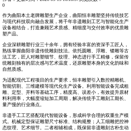
0
作为曲阳本土老牌雕塑生产企业，曲阳恒丰雕塑坚持传统技艺
与现代科技双向融合发展，将千年非遗雕刻工艺与智能化生产
设备相结合，打造兼顾艺术质感、精细度与交付效率的优质雕
塑产品。
企业深耕雕塑行业三十余年，拥有经验丰富的资深手工匠人，
熟练掌握曲阳非遗传统雕刻技法。依托圆雕、浮雕、镂雕等古
法工艺，匠人对雕塑细节、纹理、神态进行手工精修，保留传
统雕刻独有的层次感与艺术温度，还原雕塑本身的文化韵味和
自然质感。
为适配现代工程项目的生产要求，恒丰雕塑引入数控精雕机、
智能切割、三维建模等现代化生产设备。利用智能设备完成粗
雕、定型、开料等基础工序，精度高、误差小，有效提升原材
料利用率，大幅度缩短加工周期，解决传统手工雕刻工期长、
量产慢的行业痛点。
非遗手工工艺搭配现代智能设备，形成科学合理的双重生产模
式。机械定型保证雕塑尺寸标准、结构规整；人工细雕把控神
态纹理、艺术细节。二者相辅相成，既保留非遗雕刻古朴生动